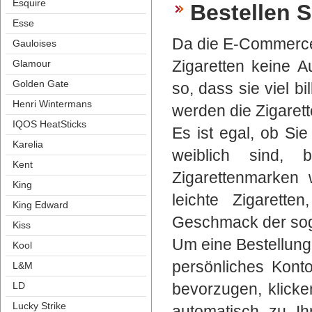
Esquire
Bestellen S
Esse
Da die E-Commerce 
Gauloise
Zigaretten keine A
Glamour
Golden Gate
o, dass sie viel bi
Henri Winterman
werden die Zigarette
IQOS HeatStick
Es ist egal, ob Si
Karelia
weiblich sind, 
Kent
Zigarettenmarken 
King
leichte Zigarette
King Edward
Geschmack der soga
Ki
Um eine Bestellung
Kool
persönliches Konto
L&M
bevorzugen, klicken
LD
Lucky Strike
automatisch zu Ih