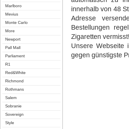
Marlboro
innerhalb von 48 S
Meviu
Adresse versende
Monte Carlo
Bestellungen reg
More
Zigaretten vermisst
Newport
Unsere Webseite is
Pall Mall
gegen günstigste Pr
Parliament
R1
Red&White
Richmond
Rothman
Salem
Sobranie
Sovereign
Style