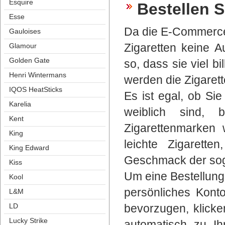
Esquire
Bestellen S
Esse
Da die E-Commerce 
Gauloise
Zigaretten keine A
Glamour
Golden Gate
o, dass sie viel bi
Henri Winterman
werden die Zigarette
IQOS HeatStick
Es ist egal, ob Si
Karelia
weiblich sind, 
Kent
Zigarettenmarken 
King
leichte Zigarette
King Edward
Geschmack der soga
Ki
Um eine Bestellung
Kool
persönliches Konto
L&M
bevorzugen, klicken
LD
Lucky Strike
automatisch zu Ih