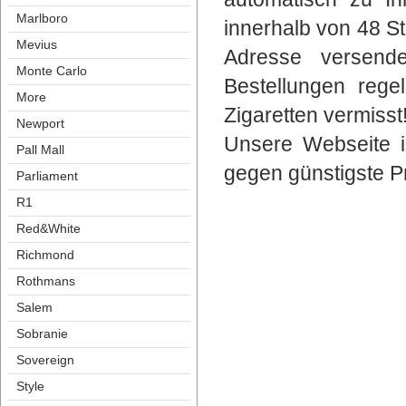
Marlboro
innerhalb von 48 S
Meviu
Adresse versende
Monte Carlo
Bestellungen reg
More
Zigaretten vermisst
Newport
Unsere Webseite is
Pall Mall
gegen günstigste Pr
Parliament
R1
Red&White
Richmond
Rothman
Salem
Sobranie
Sovereign
Style